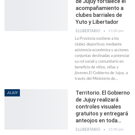
de Jujuy fortalece el
acompañamiento a
clubes barriales de
Yuto y Libertador
15:00 pm
ELLIBERTARIO
La Provincia sostiene a los
clubes deportivos mediante
asistencia económica y acciones
conjuntas destinadas a potenciar
su rol social y comunitario en
beneficio de niños, niñas y
jóvenes.El Gobierno de Jujuy, a
través del Ministerio de…
Territorio. El Gobierno
JUJUY
de Jujuy realizará
controles visuales
gratuitos y entregará
anteojos en toda…
15:00 pm
ELLIBERTARIO