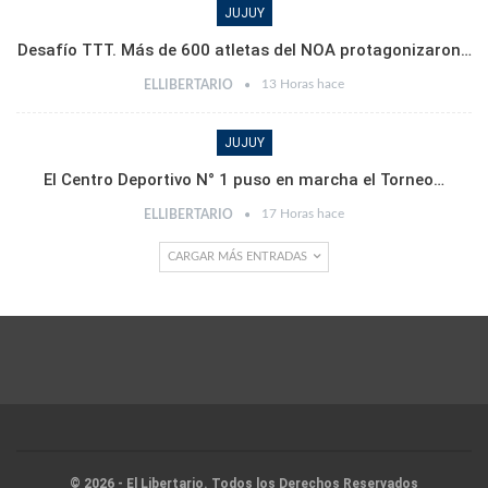
JUJUY
Desafío TTT. Más de 600 atletas del NOA protagonizaron…
13 Horas hace
ELLIBERTARIO
JUJUY
El Centro Deportivo N° 1 puso en marcha el Torneo…
17 Horas hace
ELLIBERTARIO
CARGAR MÁS ENTRADAS
© 2026 - El Libertario. Todos los Derechos Reservados