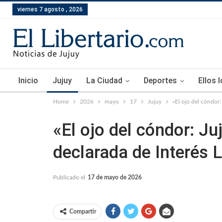
viernes 7 agosto , 2026
Inicio
Jujuy
La Ciudad
Deportes
Ellos 
Home
2026
mayo
17
Jujuy
«El ojo del cóndor: 
«El ojo del cóndor: Juj
declarada de Interés L
Publicado el
17 de mayo de 2026
Compartir