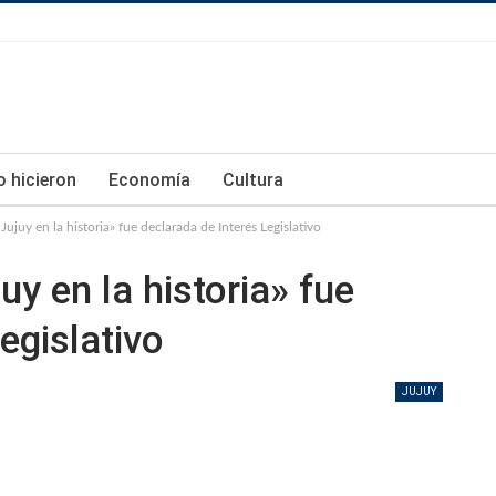
lo hicieron
Economía
Cultura
Jujuy en la historia» fue declarada de Interés Legislativo
uy en la historia» fue
egislativo
JUJUY