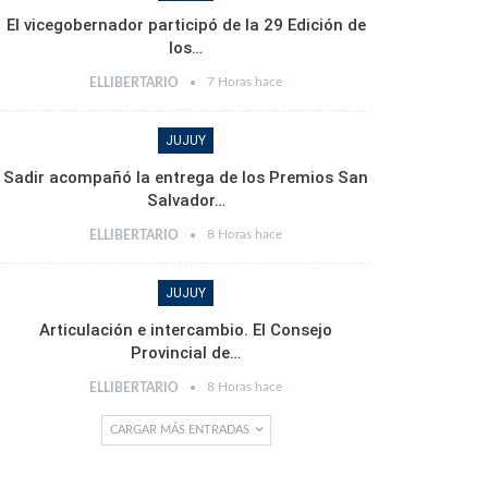
El vicegobernador participó de la 29 Edición de
los…
7 Horas hace
ELLIBERTARIO
JUJUY
Sadir acompañó la entrega de los Premios San
Salvador…
8 Horas hace
ELLIBERTARIO
JUJUY
Articulación e intercambio. El Consejo
Provincial de…
8 Horas hace
ELLIBERTARIO
CARGAR MÁS ENTRADAS