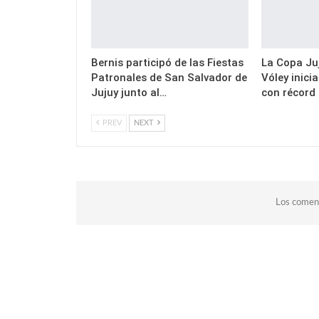
Bernis participó de las Fiestas
La Copa Juj
Patronales de San Salvador de
Vóley inici
Jujuy junto al…
con récord
PREV
NEXT
Los coment