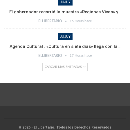
JUJUY
El gobernador recorrió la muestra «Regiones Vivas» y…
16 Horas hace
ELLIBERTARIO
JUJUY
Agenda Cultural . «Cultura en siete días» llega con la…
17 Horas hace
ELLIBERTARIO
CARGAR MÁS ENTRADAS
© 2026 - El Libertario. Todos los Derechos Reservados