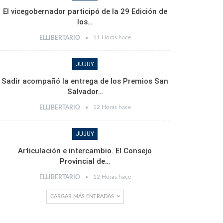
El vicegobernador participó de la 29 Edición de
los…
11 Horas hace
ELLIBERTARIO
JUJUY
Sadir acompañó la entrega de los Premios San
Salvador…
12 Horas hace
ELLIBERTARIO
JUJUY
Articulación e intercambio. El Consejo
Provincial de…
12 Horas hace
ELLIBERTARIO
CARGAR MÁS ENTRADAS