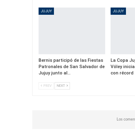
JUJUY
JUJUY
Bernis participó de las Fiestas
La Copa Juj
Patronales de San Salvador de
Vóley inici
Jujuy junto al…
con récord
PREV
NEXT
Los coment