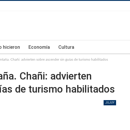
lo hicieron
Economía
Cultura
ntaña. Chañi: advierten sobre ascender sin guías de turismo habilitados
ña. Chañi: advierten
ías de turismo habilitados
JUJUY