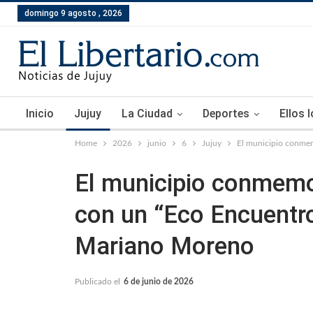
domingo 9 agosto , 2026
Inicio
Jujuy
La Ciudad
Deportes
Ellos 
Home
2026
junio
6
Jujuy
El municipio conmem
El municipio conmemo
con un “Eco Encuentro
Mariano Moreno
Publicado el
6 de junio de 2026