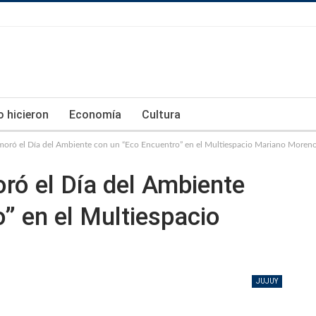
lo hicieron
Economía
Cultura
oró el Día del Ambiente con un “Eco Encuentro” en el Multiespacio Mariano Moren
ró el Día del Ambiente
” en el Multiespacio
JUJUY