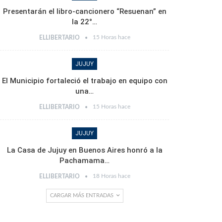
Presentarán el libro-cancionero “Resuenan” en
la 22°…
15 Horas hace
ELLIBERTARIO
JUJUY
El Municipio fortaleció el trabajo en equipo con
una…
15 Horas hace
ELLIBERTARIO
JUJUY
La Casa de Jujuy en Buenos Aires honró a la
Pachamama…
18 Horas hace
ELLIBERTARIO
CARGAR MÁS ENTRADAS