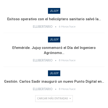
JUJUY
Exitoso operativo con el helicóptero sanitario salvó la…
6 Horas hace
ELLIBERTARIO
JUJUY
Efeméride. Jujuy conmemoró el Día del Ingeniero
Agrónomo…
8 Horas hace
ELLIBERTARIO
JUJUY
Gestión. Carlos Sadir inauguró un nuevo Punto Digital en…
8 Horas hace
ELLIBERTARIO
CARGAR MÁS ENTRADAS