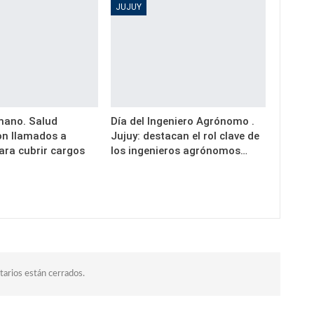
JUJUY
mano. Salud
Día del Ingeniero Agrónomo .
on llamados a
Jujuy: destacan el rol clave de
ara cubrir cargos
los ingenieros agrónomos…
…
arios están cerrados.