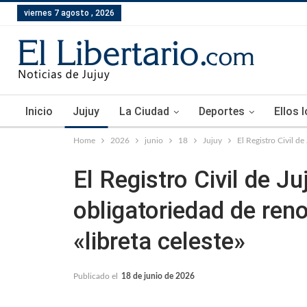
viernes 7 agosto , 2026
Inicio
Jujuy
La Ciudad
Deportes
Ellos 
Home
2026
junio
18
Jujuy
El Registro Civil d
El Registro Civil de Ju
obligatoriedad de ren
«libreta celeste»
Publicado el
18 de junio de 2026