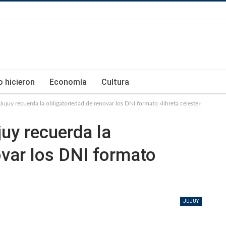
lo hicieron
Economía
Cultura
e Jujuy recuerda la obligatoriedad de renovar los DNI formato «libreta celeste»
juy recuerda la
ovar los DNI formato
JUJUY