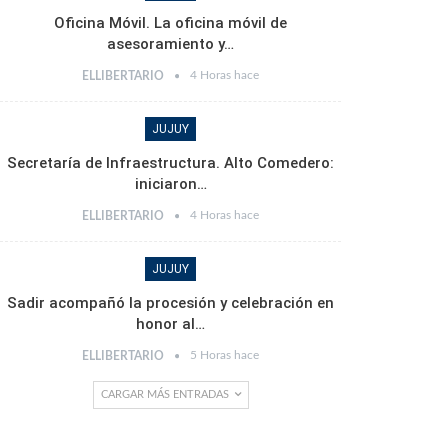
Oficina Móvil. La oficina móvil de
asesoramiento y…
4 Horas hace
ELLIBERTARIO
JUJUY
Secretaría de Infraestructura. Alto Comedero:
iniciaron…
4 Horas hace
ELLIBERTARIO
JUJUY
Sadir acompañó la procesión y celebración en
honor al…
5 Horas hace
ELLIBERTARIO
CARGAR MÁS ENTRADAS