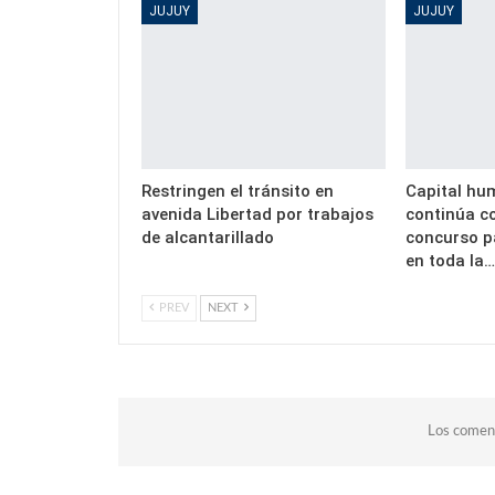
JUJUY
JUJUY
Restringen el tránsito en
Capital hu
avenida Libertad por trabajos
continúa c
de alcantarillado
concurso p
en toda la
PREV
NEXT
Los coment