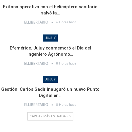
Exitoso operativo con el helicóptero sanitario
salvó la…
6 Horas hace
ELLIBERTARIO
JUJUY
Efeméride. Jujuy conmemoró el Día del
Ingeniero Agrónomo…
8 Horas hace
ELLIBERTARIO
JUJUY
Gestión. Carlos Sadir inauguró un nuevo Punto
Digital en…
8 Horas hace
ELLIBERTARIO
CARGAR MÁS ENTRADAS