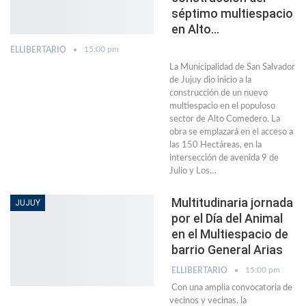
séptimo multiespacio
en Alto…
15:00 pm
ELLIBERTARIO
La Municipalidad de San Salvador
de Jujuy dio inicio a la
construcción de un nuevo
multiespacio en el populoso
sector de Alto Comedero. La
obra se emplazará en el acceso a
las 150 Hectáreas, en la
intersección de avenida 9 de
Julio y Los…
Multitudinaria jornada
JUJUY
por el Día del Animal
en el Multiespacio de
barrio General Arias
15:00 pm
ELLIBERTARIO
Con una amplia convocatoria de
vecinos y vecinas, la